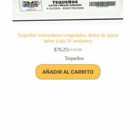
Tequeños venezolanos congelados, dedos de queso
latino (caja 56 unidades)
$
76.25
$
115.00
El
El
precio
precio
Tequeños
original
actual
era:
es:
AÑADIR AL CARRITO
$115.00.
$76.25.