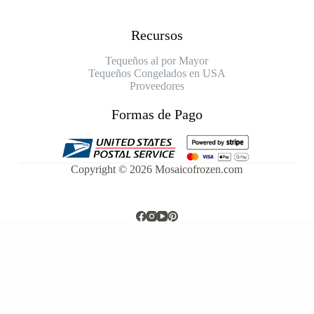
Recursos
Tequeños al por Mayor
Tequeños Congelados en USA
Proveedores
Formas de Pago
Copyright © 2026 Mosaicofrozen.com
Close
this
M
modu
o
le
s
a
i
c