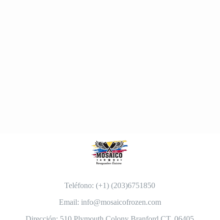
Teléfono: (+1) (203)6751850
Email: info@mosaicofrozen.com
Dirección: 510 Plymouth Colony Branford CT, 06405