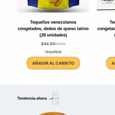
Tequeños venezolanos
Te
congelados, dedos de queso latino
congelad
(28 unidades)
$
44.50
$
62.00
El
El
TEQUEÑOS
precio
precio
original
actual
AÑADIR AL CARRITO
A
era:
es:
$62.00.
$44.50.
Tendencia ahora