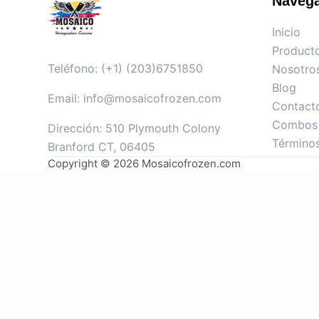
Naveg
Inicio
Product
Teléfono: (+1) (203)6751850
Nosotro
Blog
Email: info@mosaicofrozen.com
Contact
Combos 
Dirección: 510 Plymouth Colony
Término
Branford CT, 06405
Copyright © 2026 Mosaicofrozen.com
Clo
se
this
Mosaico Frozen
mo
Alimentos
dule
Venezolanos
Congelados en USA
Mantente al día de