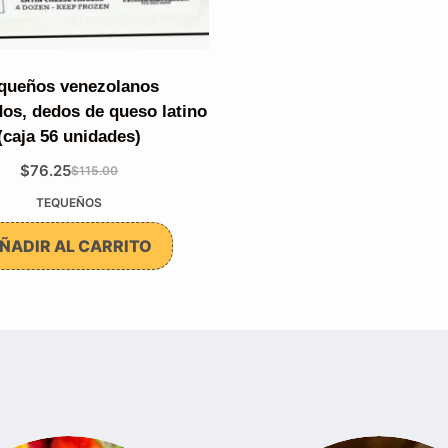
queños venezolanos
os, dedos de queso latino
(caja 56 unidades)
$
76.25
$
115.00
El
El
TEQUEÑOS
precio
precio
original
actual
ÑADIR AL CARRITO
era:
es:
$115.00.
$76.25.