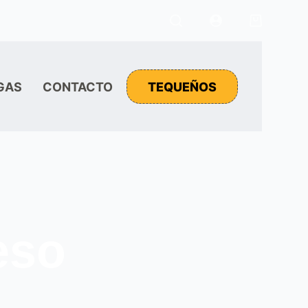
Carro
de
compra
GAS
CONTACTO
TEQUEÑOS
eso