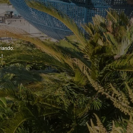
lando.
L!