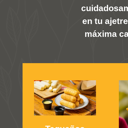
cuidadosam
en tu ajetr
máxima cal