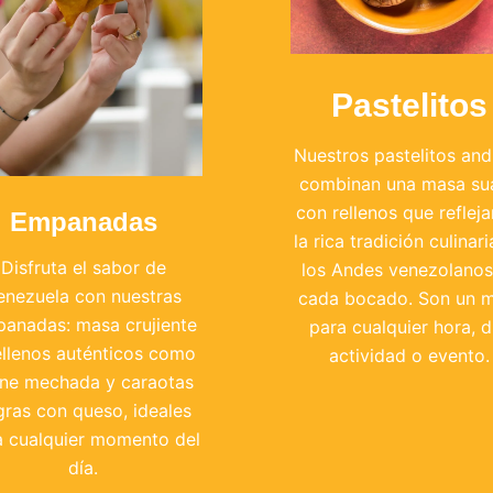
Pastelitos
Nuestros pastelitos and
combinan una masa su
con rellenos que reflej
Empanadas
la rica tradición culinar
Disfruta el sabor de
los Andes venezolanos
enezuela con nuestras
cada bocado. Son un 
anadas: masa crujiente
para cualquier hora, d
ellenos auténticos como
actividad o evento.
rne mechada y caraotas
gras con queso, ideales
a cualquier momento del
día.