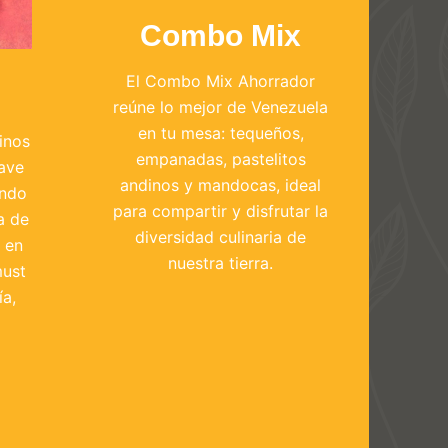
Combo Mix
El Combo Mix Ahorrador
reúne lo mejor de Venezuela
en tu mesa: tequeños,
inos
empanadas, pastelitos
ave
andinos y mandocas, ideal
ando
para compartir y disfrutar la
ia de
diversidad culinaria de
 en
nuestra tierra.
must
ía,