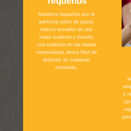
Tequeños
Nuestros tequeños son la
perfecta unión de queso
blanco envuelto en una
masa crujiente y dorada,
una tradición en las mesas
venezolanas, ahora fácil de
disfrutar en cualquier
momento.
V
emp
y r
ca
ne
par