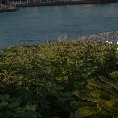
Descu
P