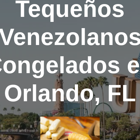
Tequeños
Venezolano
ongelados 
Orlando, FL