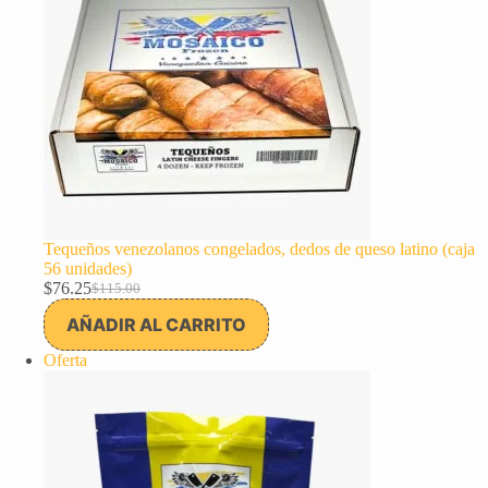
Tequeños venezolanos congelados, dedos de queso latino (caja
56 unidades)
$
76.25
$
115.00
El
El
precio
precio
AÑADIR AL CARRITO
original
actual
era:
es:
Producto
Oferta
$115.00.
$76.25.
en
oferta