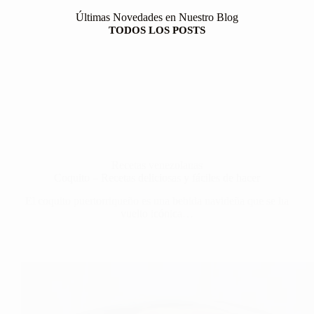
Últimas Novedades en Nuestro Blog
TODOS LOS POSTS
Recetas venezolanas
Coquito – Recetas deliciosas y fáciles de hacer
El coquito puertorriqueño es una bebida navideña que se ha
vuelto icónica…