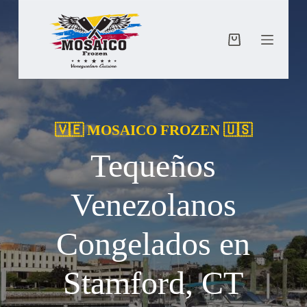
Saltar
al
contenido
Carro
de
compra
🇻🇪 MOSAICO FROZEN 🇺🇸
Tequeños
Venezolanos
Congelados en
Stamford, CT