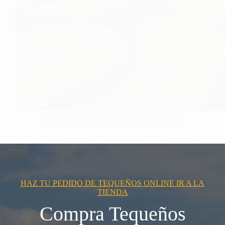
Recetas venezolanas
,
Blog
,
Cocina venezolana
8 mejores recetas de plátanos verdes y maduros
Los plátanos son un ingrediente versátil que se utiliza en
muchas cocinas…
HAZ TU PEDIDO DE TEQUEÑOS ONLINE IR A LA
TIENDA
Compra Tequeños