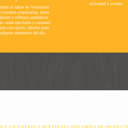
actividad o evento.
fruta el sabor de Venezuela
n nuestras empanadas: masa
ujiente y rellenos auténticos
o carne mechada y caraotas
ras con queso, ideales para
ualquier momento del día.
ALE UN VISTAZO A NUESTRAS CATEGORÍAS DE PRODUCT