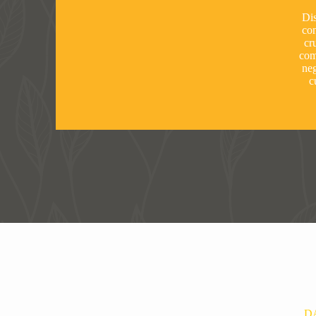
Dis
co
cr
com
neg
c
D