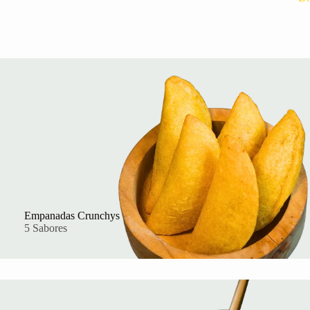
Empanadas Crunchys
5 Sabores