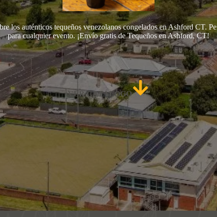
re los auténticos tequeños venezolanos congelados en Ashford CT. Pe
para cualquier evento. ¡Envío gratis de Tequeños en Ashford, CT!
VER CATÁLOGO