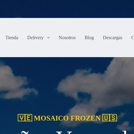
Tienda
Delivery
Nosotros
Blog
Descargas
C
🇻🇪 MOSAICO FROZEN 🇺🇸