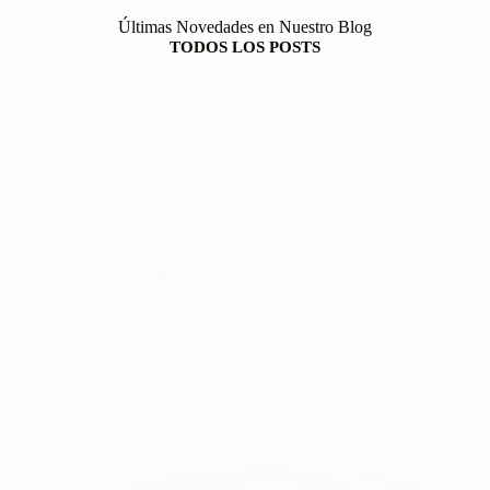
Últimas Novedades en Nuestro Blog
TODOS LOS POSTS
Recetas venezolanas
Coquito – Recetas deliciosas y fáciles de hacer
El coquito puertorriqueño es una bebida navideña que se ha
vuelto icónica…