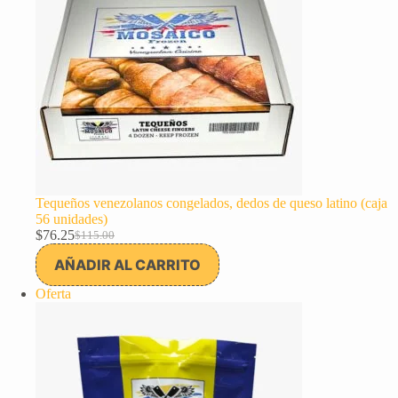
Tequeños venezolanos congelados, dedos de queso latino (caja
56 unidades)
$
76.25
$
115.00
El
El
precio
precio
AÑADIR AL CARRITO
original
actual
era:
es:
Producto
Oferta
$115.00.
$76.25.
en
oferta