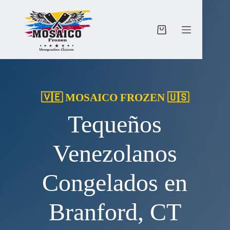
Saltar
al
contenido
Carro
de
compra
🇻🇪 MOSAICO FROZEN 🇺🇸
Tequeños
Venezolanos
Congelados en
Branford, CT