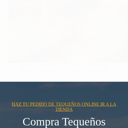
Recetas venezolanas
,
Blog
,
Cocina venezolana
8 mejores recetas de plátanos verdes y maduros
Los plátanos son un ingrediente versátil que se utiliza en
muchas cocinas…
HAZ TU PEDIDO DE TEQUEÑOS ONLINE IR A LA
TIENDA
Compra Tequeños