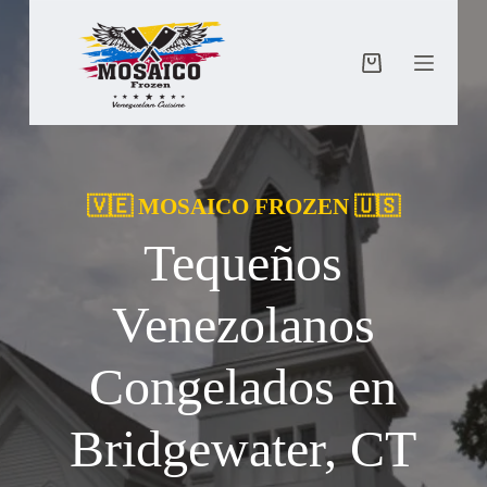
Saltar
al
contenido
Carro
de
compra
🇻🇪 MOSAICO FROZEN 🇺🇸
Tequeños
Venezolanos
Congelados en
Bridgewater, CT