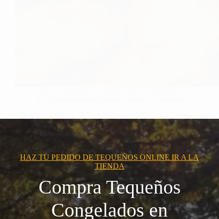
Recetas venezolanas
,
Blog
,
Cocina venezolana
8 mejores recetas de plátanos verdes y maduros
Los plátanos son un ingrediente versátil que se utiliza en
muchas cocinas…
HAZ TU PEDIDO DE TEQUEÑOS ONLINE IR A LA
TIENDA
Compra Tequeños
Congelados en