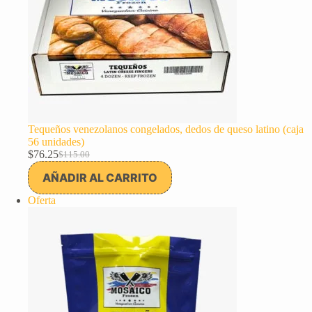
Tequeños venezolanos congelados, dedos de queso latino (caja
56 unidades)
$
76.25
$
115.00
El
El
precio
precio
AÑADIR AL CARRITO
original
actual
era:
es:
Producto
Oferta
$115.00.
$76.25.
en
oferta