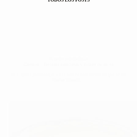
TODOS LOS POSTS
Recetas venezolanas
Coquito – Recetas deliciosas y fáciles de hacer
El coquito puertorriqueño es una bebida navideña que se ha
vuelto icónica…