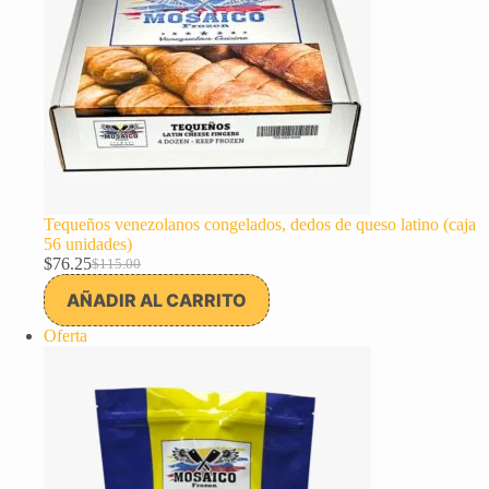
Tequeños venezolanos congelados, dedos de queso latino (caja
56 unidades)
$
76.25
$
115.00
El
El
precio
precio
AÑADIR AL CARRITO
original
actual
era:
es:
Producto
Oferta
$115.00.
$76.25.
en
oferta