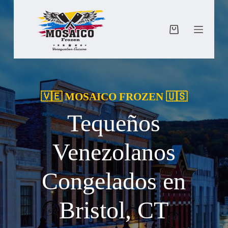
Saltar
al
contenido
Carro
de
compra
🇻🇪 MOSAICO FROZEN 🇺🇸
Tequeños
Venezolanos
Congelados en
Bristol, CT