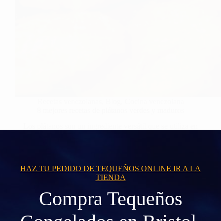
Recetas venezolanas
,
Blog
,
Cocina venezolana
8 mejores recetas de plátanos verdes y maduros
Los plátanos son un ingrediente versátil que se utiliza en
muchas cocinas…
HAZ TU PEDIDO DE TEQUEÑOS ONLINE IR A LA
TIENDA
Compra Tequeños