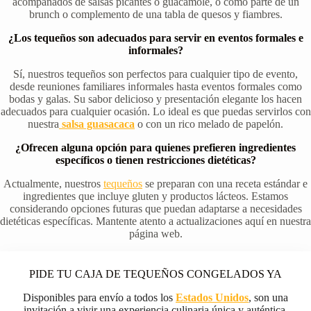
acompañados de salsas picantes o guacamole, o como parte de un
brunch o complemento de una tabla de quesos y fiambres.
¿Los tequeños son adecuados para servir en eventos formales e
informales?
Sí, nuestros tequeños son perfectos para cualquier tipo de evento,
desde reuniones familiares informales hasta eventos formales como
bodas y galas. Su sabor delicioso y presentación elegante los hacen
adecuados para cualquier ocasión. Lo ideal es que puedas servirlos con
nuestra
salsa guasacaca
o con un rico melado de papelón.
¿Ofrecen alguna opción para quienes prefieren ingredientes
específicos o tienen restricciones dietéticas?
Actualmente, nuestros
tequeños
se preparan con una receta estándar e
ingredientes que incluye gluten y productos lácteos. Estamos
considerando opciones futuras que puedan adaptarse a necesidades
dietéticas específicas. Mantente atento a actualizaciones aquí en nuestra
página web.
PIDE TU CAJA DE TEQUEÑOS CONGELADOS YA
Disponibles para envío a todos los
Estados Unidos
, son una
invitación a vivir una experiencia culinaria única y auténtica.