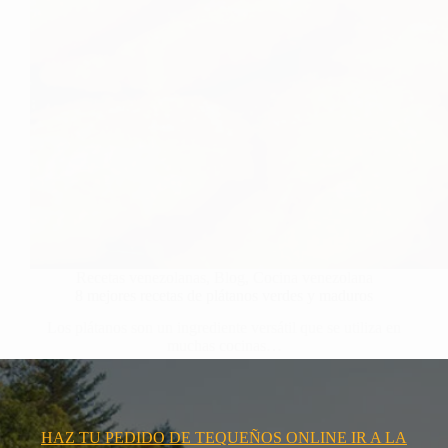
Recetas venezolanas
,
Blog
,
Cocina venezolana
8 mejores recetas de plátanos verdes y maduros
Los plátanos son un ingrediente versátil que se utiliza en
muchas cocinas…
HAZ TU PEDIDO DE TEQUEÑOS ONLINE IR A LA