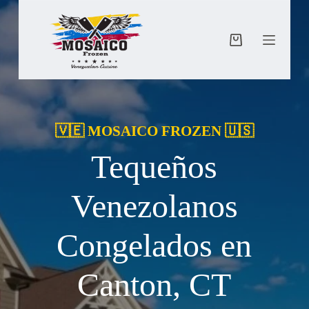
Saltar
al
contenido
Carro
de
compra
🇻🇪 MOSAICO FROZEN 🇺🇸
Tequeños
Venezolanos
Congelados en
Canton, CT