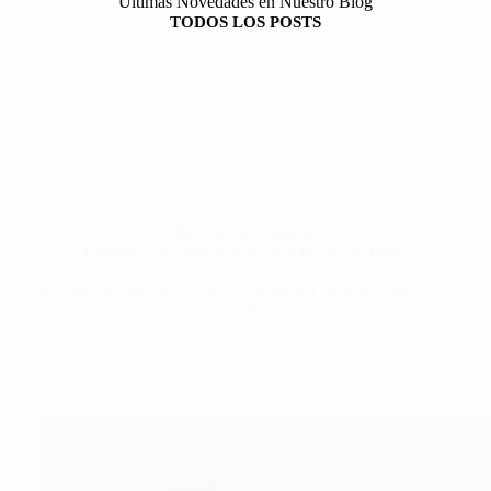
Últimas Novedades en Nuestro Blog
TODOS LOS POSTS
Recetas venezolanas
Coquito – Recetas deliciosas y fáciles de hacer
El coquito puertorriqueño es una bebida navideña que se ha
vuelto icónica…