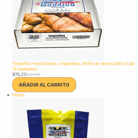
Tequeños venezolanos congelados, dedos de queso latino (caja
56 unidades)
$
76.25
$
115.00
El
El
precio
precio
AÑADIR AL CARRITO
original
actual
era:
es:
Producto
Oferta
$115.00.
$76.25.
en
oferta