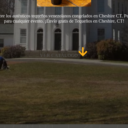
re los auténticos tequeños venezolanos congelados en Cheshire CT. Pe
para cualquier evento. ¡Envío gratis de Tequeños en Cheshire, CT!
VER CATÁLOGO