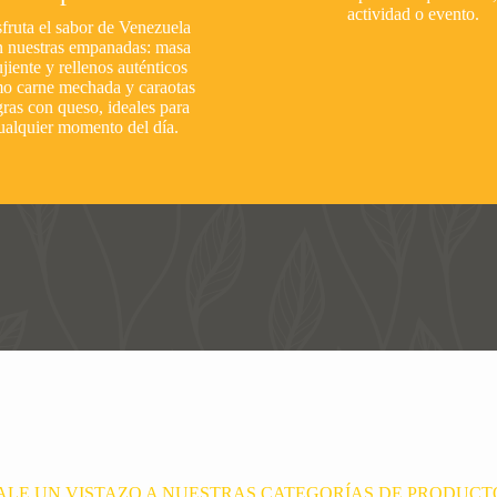
actividad o evento.
fruta el sabor de Venezuela
n nuestras empanadas: masa
ujiente y rellenos auténticos
o carne mechada y caraotas
ras con queso, ideales para
ualquier momento del día.
ALE UN VISTAZO A NUESTRAS CATEGORÍAS DE PRODUCT