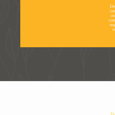
Dis
co
cr
com
neg
c
D