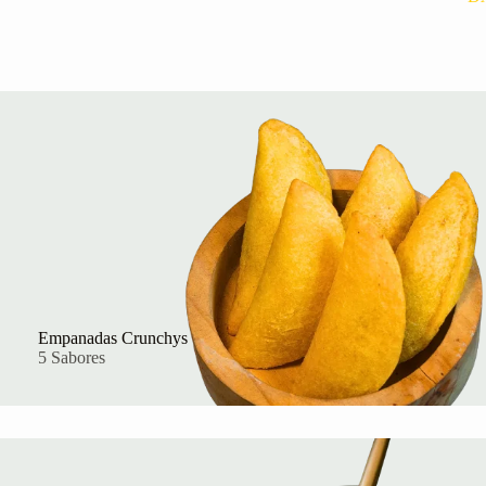
Empanadas Crunchys
5 Sabores