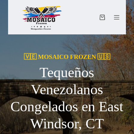
Saltar
al
contenido
Carro
de
compra
🇻🇪 MOSAICO FROZEN 🇺🇸
Tequeños
Venezolanos
Congelados en East
Windsor, CT