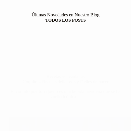
Últimas Novedades en Nuestro Blog
TODOS LOS POSTS
Recetas venezolanas
Coquito – Recetas deliciosas y fáciles de hacer
El coquito puertorriqueño es una bebida navideña que se ha
vuelto icónica…