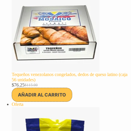
Tequeños venezolanos congelados, dedos de queso latino (caja
56 unidades)
$
76.25
$
115.00
El
El
precio
precio
AÑADIR AL CARRITO
original
actual
era:
es:
Producto
Oferta
$115.00.
$76.25.
en
oferta