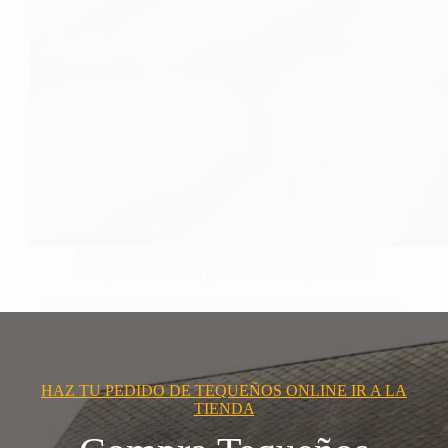
Recetas venezolanas
,
Blog
,
Cocina venezolana
8 mejores recetas de plátanos verdes y maduros
Los plátanos son un ingrediente versátil que se utiliza en
muchas cocinas…
HAZ TU PEDIDO DE TEQUEÑOS ONLINE IR A LA
TIENDA