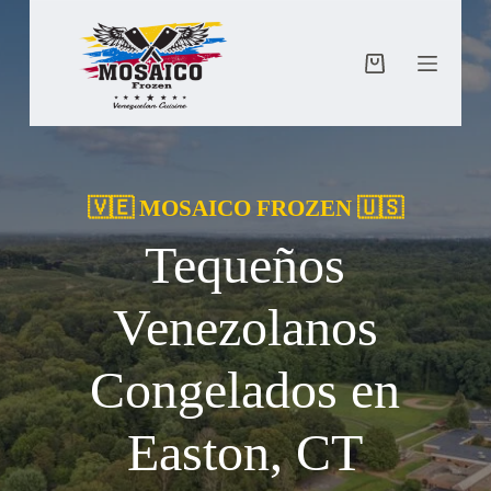
Saltar
al
contenido
Carro
de
compra
🇻🇪 MOSAICO FROZEN 🇺🇸
Tequeños
Venezolanos
Congelados en
Easton, CT