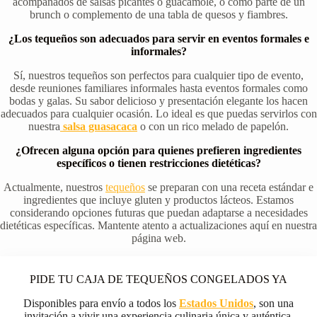
acompañados de salsas picantes o guacamole, o como parte de un
brunch o complemento de una tabla de quesos y fiambres.
¿Los tequeños son adecuados para servir en eventos formales e
informales?
Sí, nuestros tequeños son perfectos para cualquier tipo de evento,
desde reuniones familiares informales hasta eventos formales como
bodas y galas. Su sabor delicioso y presentación elegante los hacen
adecuados para cualquier ocasión. Lo ideal es que puedas servirlos con
nuestra
salsa guasacaca
o con un rico melado de papelón.
¿Ofrecen alguna opción para quienes prefieren ingredientes
específicos o tienen restricciones dietéticas?
Actualmente, nuestros
tequeños
se preparan con una receta estándar e
ingredientes que incluye gluten y productos lácteos. Estamos
considerando opciones futuras que puedan adaptarse a necesidades
dietéticas específicas. Mantente atento a actualizaciones aquí en nuestra
página web.
PIDE TU CAJA DE TEQUEÑOS CONGELADOS YA
Disponibles para envío a todos los
Estados Unidos
, son una
invitación a vivir una experiencia culinaria única y auténtica.