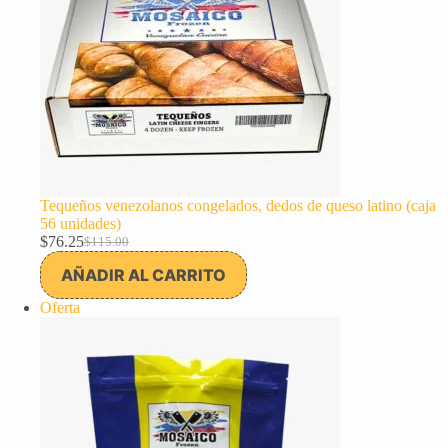
Tequeños venezolanos congelados, dedos de queso latino (caja
56 unidades)
$
76.25
$
115.00
El
El
precio
precio
AÑADIR AL CARRITO
original
actual
era:
es:
Producto
Oferta
$115.00.
$76.25.
en
oferta