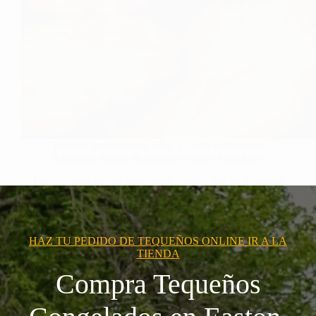
Recetas venezolanas
,
Blog
,
Cocina venezolana
8 mejores recetas de plátanos verdes y maduros
Los plátanos son un ingrediente versátil que se utiliza en
muchas cocinas…
HAZ TU PEDIDO DE TEQUEÑOS ONLINE IR A LA
TIENDA
Compra Tequeños