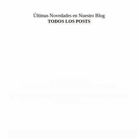
Últimas Novedades en Nuestro Blog
TODOS LOS POSTS
Recetas venezolanas
Coquito – Recetas deliciosas y fáciles de hacer
El coquito puertorriqueño es una bebida navideña que se ha
vuelto icónica…