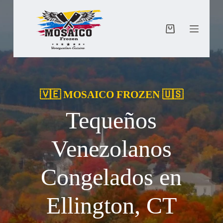
Saltar
al
contenido
Carro
de
compra
🇻🇪 MOSAICO FROZEN 🇺🇸
Tequeños
Venezolanos
Congelados en
Ellington, CT