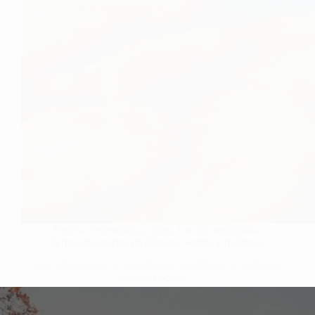
Recetas venezolanas
,
Blog
,
Cocina venezolana
8 mejores recetas de plátanos verdes y maduros
Los plátanos son un ingrediente versátil que se utiliza en
muchas cocinas…