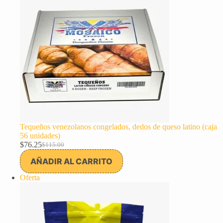
Tequeños venezolanos congelados, dedos de queso latino (caja
56 unidades)
$
76.25
$
115.00
El
El
precio
precio
AÑADIR AL CARRITO
original
actual
era:
es:
Producto
Oferta
$115.00.
$76.25.
en
oferta