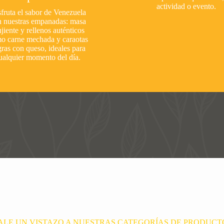
actividad o evento.
fruta el sabor de Venezuela
n nuestras empanadas: masa
ujiente y rellenos auténticos
o carne mechada y caraotas
ras con queso, ideales para
ualquier momento del día.
ALE UN VISTAZO A NUESTRAS CATEGORÍAS DE PRODUCT