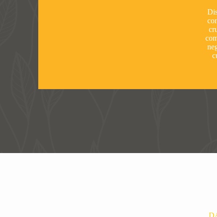
Dis
co
cr
com
neg
c
D