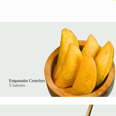
Empanadas Crunchys
5 Sabores