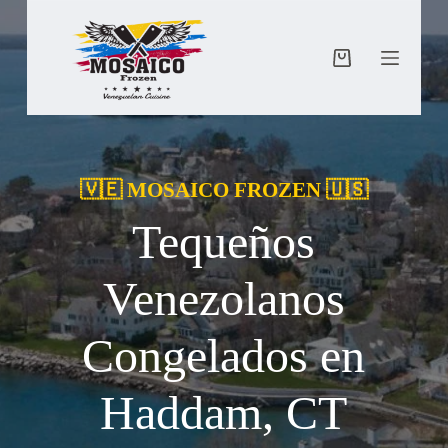
Saltar
al
contenido
Carro
de
compra
🇻🇪 MOSAICO FROZEN 🇺🇸
Tequeños
Venezolanos
Congelados en
Haddam, CT