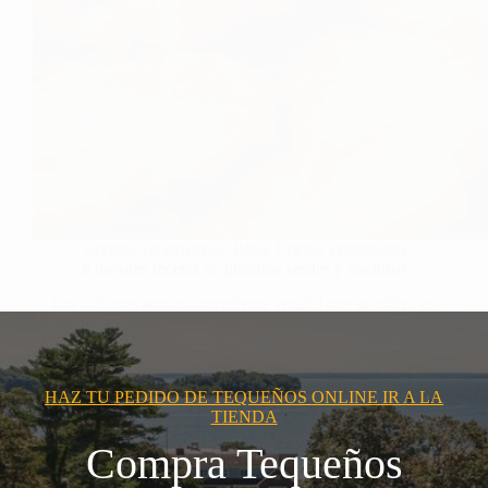
Recetas venezolanas
,
Blog
,
Cocina venezolana
8 mejores recetas de plátanos verdes y maduros
Los plátanos son un ingrediente versátil que se utiliza en
muchas cocinas…
HAZ TU PEDIDO DE TEQUEÑOS ONLINE IR A LA
TIENDA
Compra Tequeños