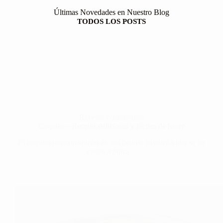
Últimas Novedades en Nuestro Blog
TODOS LOS POSTS
Recetas venezolanas
Coquito – Recetas deliciosas y fáciles de hacer
El coquito puertorriqueño es una bebida navideña que se ha
vuelto icónica…