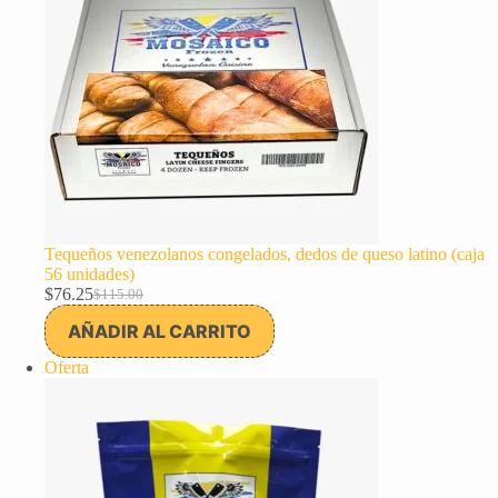
Tequeños venezolanos congelados, dedos de queso latino (caja
56 unidades)
$
76.25
$
115.00
El
El
precio
precio
AÑADIR AL CARRITO
original
actual
era:
es:
Producto
Oferta
$115.00.
$76.25.
en
oferta