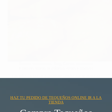
Recetas venezolanas
,
Blog
,
Cocina venezolana
8 mejores recetas de plátanos verdes y maduros
Los plátanos son un ingrediente versátil que se utiliza en
muchas cocinas…
HAZ TU PEDIDO DE TEQUEÑOS ONLINE IR A LA
TIENDA