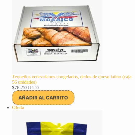
Tequeños venezolanos congelados, dedos de queso latino (caja
56 unidades)
$
76.25
$
115.00
El
El
precio
precio
AÑADIR AL CARRITO
original
actual
era:
es:
Producto
Oferta
$115.00.
$76.25.
en
oferta