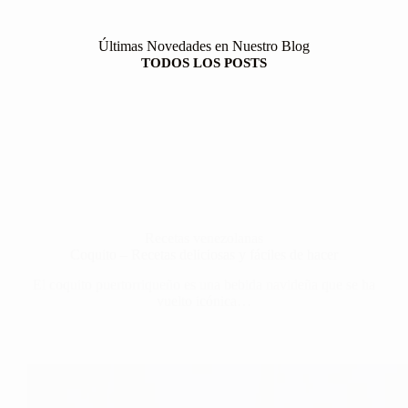
Últimas Novedades en Nuestro Blog
TODOS LOS POSTS
Recetas venezolanas
Coquito – Recetas deliciosas y fáciles de hacer
El coquito puertorriqueño es una bebida navideña que se ha
vuelto icónica…