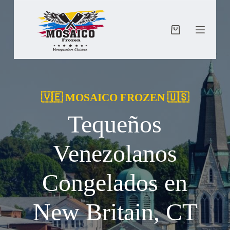
Saltar
al
contenido
Carro
de
compra
🇻🇪 MOSAICO FROZEN 🇺🇸
Tequeños
Venezolanos
Congelados en
New Britain, CT