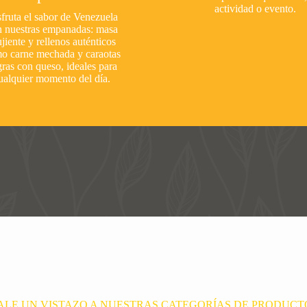
actividad o evento.
fruta el sabor de Venezuela
n nuestras empanadas: masa
ujiente y rellenos auténticos
o carne mechada y caraotas
ras con queso, ideales para
ualquier momento del día.
ALE UN VISTAZO A NUESTRAS CATEGORÍAS DE PRODUCT