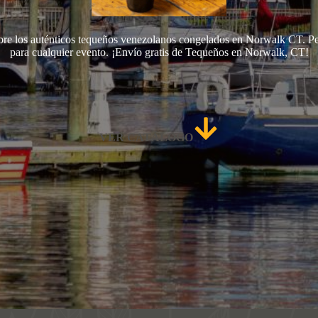
re los auténticos tequeños venezolanos congelados en Norwalk CT. Pe
para cualquier evento. ¡Envío gratis de Tequeños en Norwalk, CT!
VER CATÁLOGO