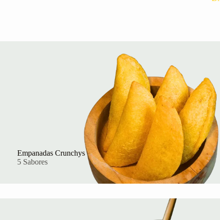
Empanadas Crunchys
5 Sabores