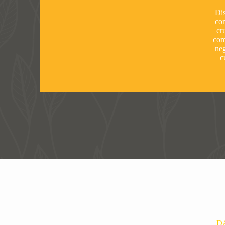
Dis
co
cr
com
neg
c
D