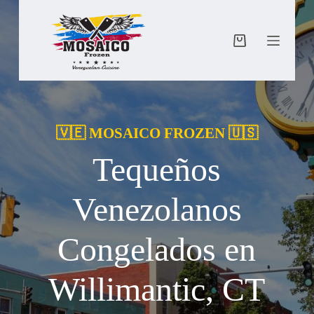
Saltar
al
contenido
Carro
de
compra
🇻🇪 MOSAICO FROZEN 🇺🇸
Tequeños
Venezolanos
Congelados en
Willimantic, CT