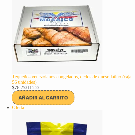
Tequeños venezolanos congelados, dedos de queso latino (caja
56 unidades)
$
76.25
$
115.00
El
El
precio
precio
AÑADIR AL CARRITO
original
actual
era:
es:
Producto
Oferta
$115.00.
$76.25.
en
oferta