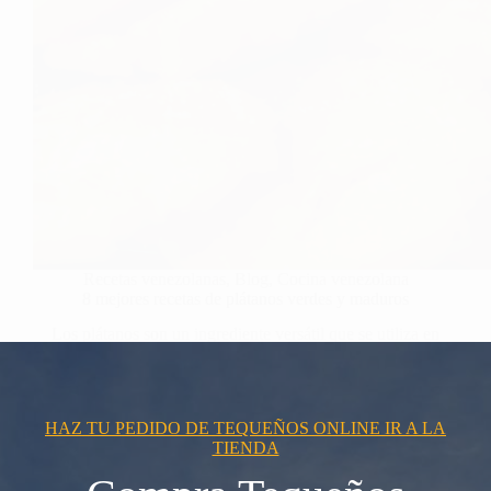
Recetas venezolanas
,
Blog
,
Cocina venezolana
8 mejores recetas de plátanos verdes y maduros
Los plátanos son un ingrediente versátil que se utiliza en
muchas cocinas…
HAZ TU PEDIDO DE TEQUEÑOS ONLINE IR A LA
TIENDA