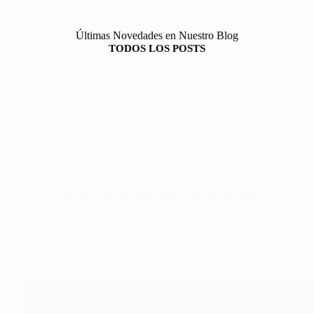
Últimas Novedades en Nuestro Blog
TODOS LOS POSTS
Recetas venezolanas
Coquito – Recetas deliciosas y fáciles de hacer
El coquito puertorriqueño es una bebida navideña que se ha
vuelto icónica…