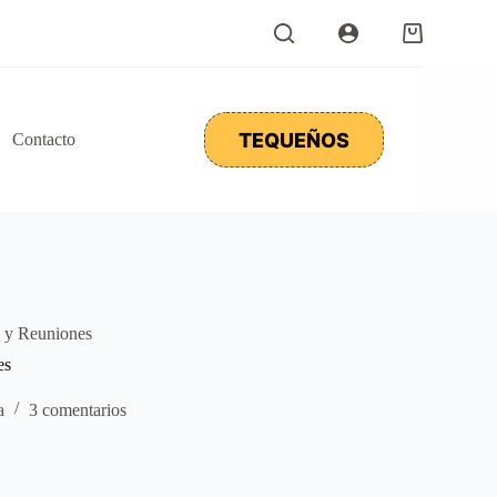
Carro
de
compra
TEQUEÑOS
Contacto
 y Reuniones
es
a
3 comentarios