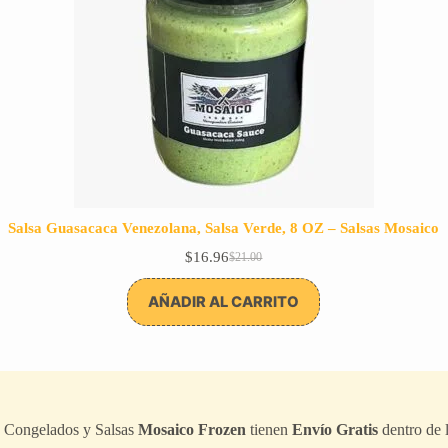
Salsa Guasacaca Venezolana, Salsa Verde, 8 OZ – Salsas Mosaico
$
16.96
$
21.00
El
El
precio
precio
original
actual
AÑADIR AL CARRITO
era:
es:
$21.00.
$16.96.
s Congelados y Salsas
Mosaico Frozen
tienen
Envío Gratis
dentro de 