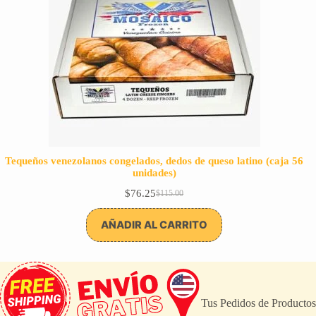
Tequeños venezolanos congelados, dedos de queso latino (caja 56
unidades)
$
76.25
$
115.00
El
El
precio
precio
original
actual
AÑADIR AL CARRITO
era:
es:
$115.00.
$76.25.
Tus Pedidos de Producto