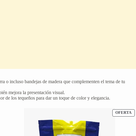
zarra o incluso bandejas de madera que complementen el tema de tu
bién mejora la presentación visual.
or de los tequeños para dar un toque de color y elegancia.
ODUCTO
P
OFERTA
E
ERTA
O