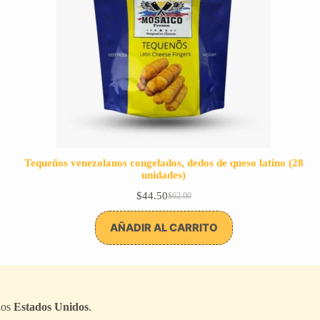
Tequeños venezolanos congelados, dedos de queso latino (28
unidades)
$
44.50
$
62.00
El
El
precio
precio
original
actual
AÑADIR AL CARRITO
era:
es:
$62.00.
$44.50.
los
Estados Unidos
.