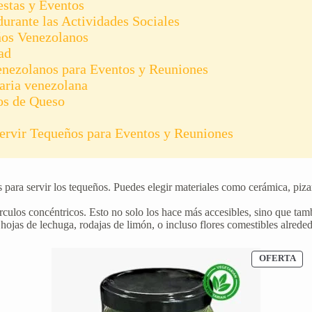
stas y Eventos
urante las Actividades Sociales
ños Venezolanos
ad
enezolanos para Eventos y Reuniones
naria venezolana
os de Queso
ervir Tequeños para Eventos y Reuniones
os para servir los tequeños. Puedes elegir materiales como cerámica, pi
rculos concéntricos. Esto no solo los hace más accesibles, sino que tam
ojas de lechuga, rodajas de limón, o incluso flores comestibles alreded
ODUCTO
PR
OFERTA
EN
ERTA
OF