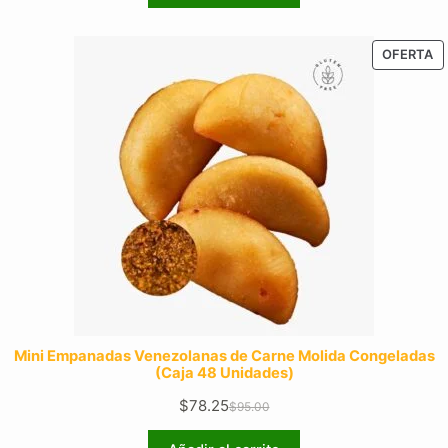
original
actual
era:
es:
$21.00.
$16.96.
P
OFERTA
E
O
Mini Empanadas Venezolanas de Carne Molida Congeladas
(Caja 48 Unidades)
$
78.25
$
95.00
El
El
precio
precio