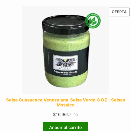
P
OFERTA
E
O
Salsa Guasacaca Venezolana, Salsa Verde, 8 OZ – Salsas
Mosaico
$
16.96
$
21.00
El
El
precio
precio
Añadir al carrito