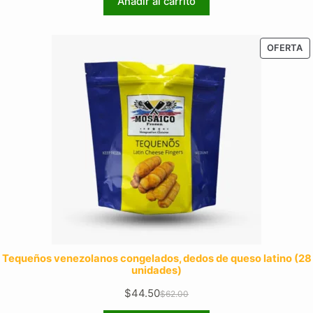
Añadir al carrito
original
actual
era:
es:
$95.00.
$78.25.
P
OFERTA
E
O
Tequeños venezolanos congelados, dedos de queso latino (28
unidades)
$
44.50
$
62.00
El
El