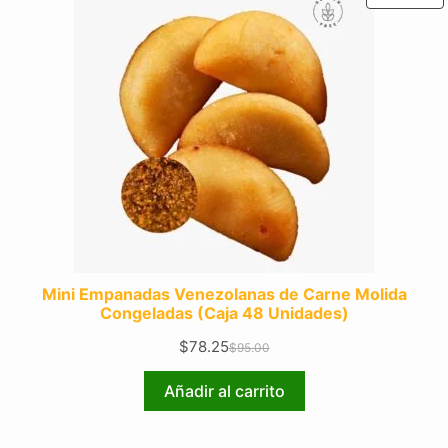
E
O
Mini Empanadas Venezolanas de Carne Molida
Congeladas (Caja 48 Unidades)
$
78.25
$
95.00
El
El
precio
precio
Añadir al carrito
original
actual
era:
es: