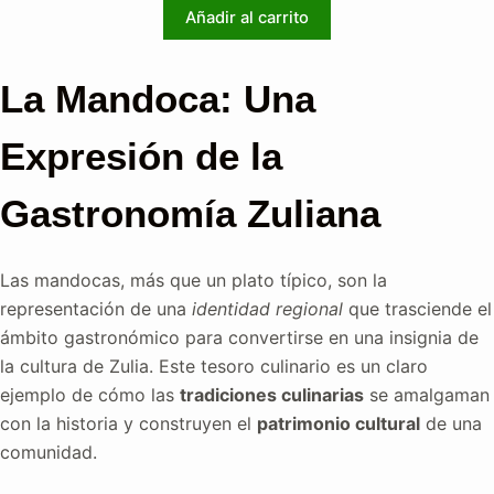
precio
precio
Añadir al carrito
original
actual
era:
es:
$62.00.
$44.50.
La Mandoca: Una
Expresión de la
Gastronomía Zuliana
Las mandocas, más que un plato típico, son la
representación de una
identidad regional
que trasciende el
ámbito gastronómico para convertirse en una insignia de
la cultura de Zulia. Este tesoro culinario es un claro
ejemplo de cómo las
tradiciones culinarias
se amalgaman
con la historia y construyen el
patrimonio cultural
de una
comunidad.