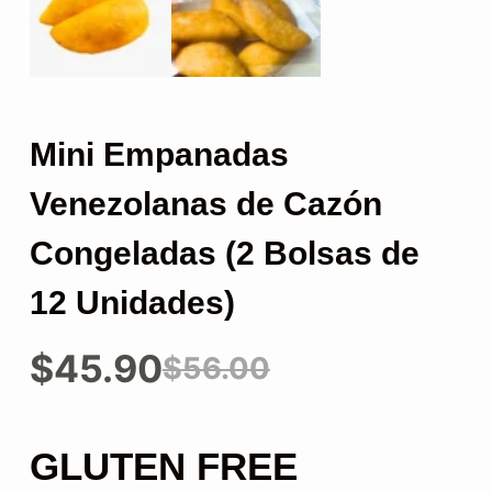
Mini Empanadas
Venezolanas de Cazón
Congeladas (2 Bolsas de
12 Unidades)
$
45.90
$
56.00
El
El
precio
precio
GLUTEN FREE