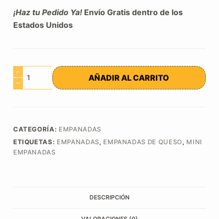
¡Haz tu Pedido Ya!
Envío Gratis dentro de los
Estados Unidos
Mini
AÑADIR AL CARRITO
Empanadas
Venezolanas
de
Cazón
Congeladas
CATEGORÍA:
EMPANADAS
(2
ETIQUETAS:
EMPANADAS
,
EMPANADAS DE QUESO
,
MINI
EMPANADAS
Bolsas
de
12
Unidades)
DESCRIPCIÓN
cantidad
VALORACIONES (0)