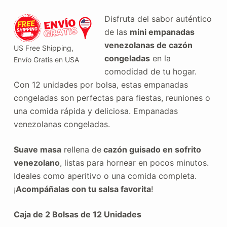
original
actual
Disfruta del sabor auténtico
de las
mini empanadas
era:
es:
venezolanas de cazón
US Free Shipping,
congeladas
en la
Envío Gratis en USA
$56.00.
$45.90.
comodidad de tu hogar.
Con 12 unidades por bolsa, estas empanadas
congeladas son perfectas para fiestas, reuniones o
una comida rápida y deliciosa. Empanadas
venezolanas congeladas.
Suave masa
rellena de
cazón guisado en sofrito
venezolano
, listas para hornear en pocos minutos.
Ideales como aperitivo o una comida completa.
¡
Acompáñalas con tu salsa favorita
!
Caja de 2 Bolsas de 12 Unidades