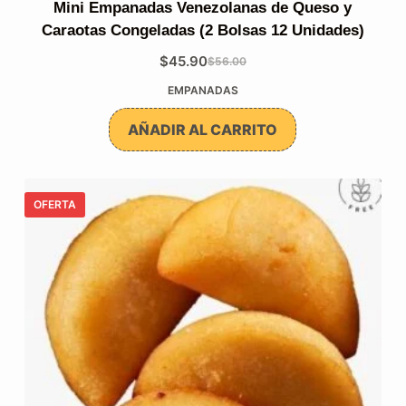
Mini Empanadas Venezolanas de Queso y
Caraotas Congeladas (2 Bolsas 12 Unidades)
$
45.90
$
56.00
El
El
EMPANADAS
precio
precio
original
actual
AÑADIR AL CARRITO
era:
es:
$56.00.
$45.90.
OFERTA