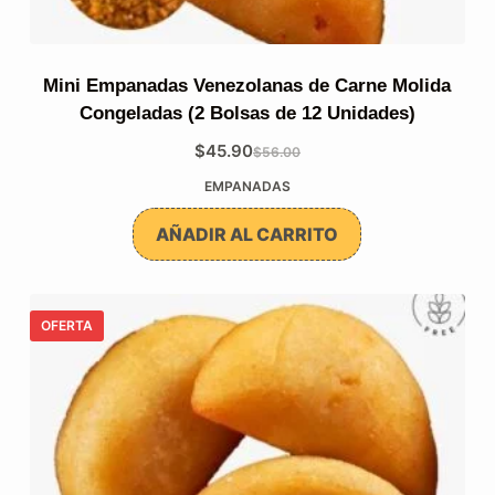
Mini Empanadas Venezolanas de Carne Molida
Congeladas (2 Bolsas de 12 Unidades)
$
45.90
$
56.00
El
El
EMPANADAS
precio
precio
original
actual
AÑADIR AL CARRITO
era:
es:
$56.00.
$45.90.
OFERTA