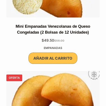
Mini Empanadas Venezolanas de Queso
Congeladas (2 Bolsas de 12 Unidades)
$
49.50
$
56.00
El
El
EMPANADAS
precio
precio
original
actual
AÑADIR AL CARRITO
era:
es:
$56.00.
$49.50.
OFERTA