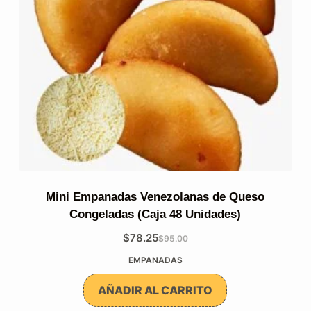
Mini Empanadas Venezolanas de Queso
Congeladas (Caja 48 Unidades)
$
78.25
$
95.00
El
El
EMPANADAS
precio
precio
original
actual
AÑADIR AL CARRITO
era:
es: