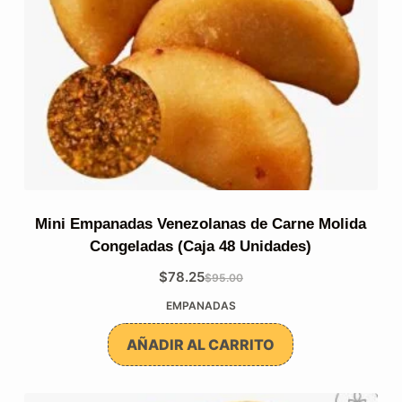
Mini Empanadas Venezolanas de Carne Molida
Congeladas (Caja 48 Unidades)
$
78.25
$
95.00
El
El
EMPANADAS
precio
precio
original
actual
AÑADIR AL CARRITO
era:
es:
$95.00.
$78.25.