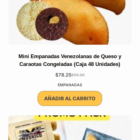
Mini Empanadas Venezolanas de Queso y
Caraotas Congeladas (Caja 48 Unidades)
$
78.25
$
95.00
El
El
EMPANADAS
precio
precio
original
actual
AÑADIR AL CARRITO
era:
es:
$95.00.
$78.25.