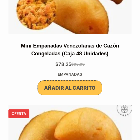
Mini Empanadas Venezolanas de Cazón
Congeladas (Caja 48 Unidades)
$
78.25
$
95.00
El
El
EMPANADAS
precio
precio
original
actual
AÑADIR AL CARRITO
era:
es:
$95.00.
$78.25.
OFERTA