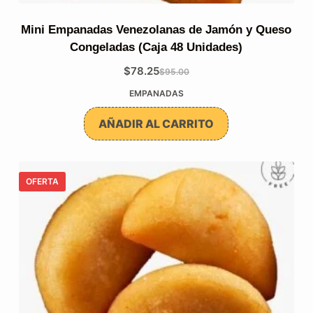
Mini Empanadas Venezolanas de Jamón y Queso
Congeladas (Caja 48 Unidades)
$
78.25
$
95.00
El
El
EMPANADAS
precio
precio
original
actual
AÑADIR AL CARRITO
era:
es:
$95.00.
$78.25.
OFERTA