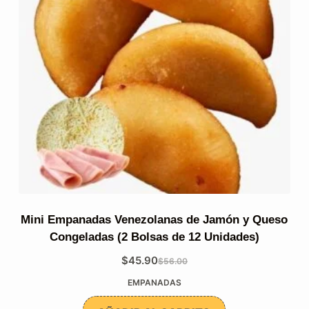
Mini Empanadas Venezolanas de Jamón y Queso
Congeladas (2 Bolsas de 12 Unidades)
$
45.90
$
56.00
El
El
EMPANADAS
precio
precio
original
actual