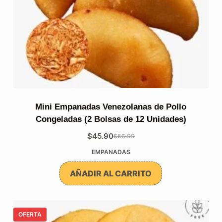
Mini Empanadas Venezolanas de Pollo
Congeladas (2 Bolsas de 12 Unidades)
$
45.90
$
56.00
El
El
EMPANADAS
precio
precio
original
actual
AÑADIR AL CARRITO
era:
es:
$56.00.
$45.90.
OFERTA