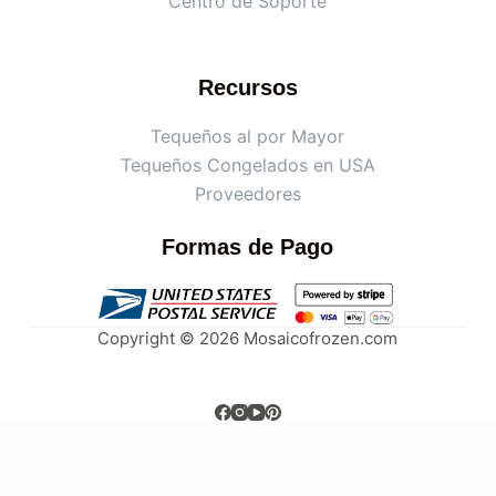
Centro de Soporte
Recursos
Tequeños al por Mayor
Tequeños Congelados en USA
Proveedores
Formas de Pago
Copyright © 2026 Mosaicofrozen.com
Clos
e
M
o
this