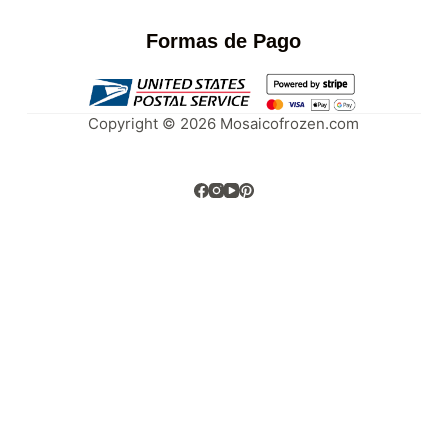
Formas de Pago
Copyright © 2026 Mosaicofrozen.com
Clos
e
M
o
this
s
mod
a
i
ule
c
o
F
r
o
z
e