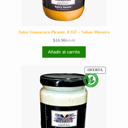
Salsa Guasacaca Picante, 8 OZ – Salsas Mosaico
$
16.96
$
21.00
El
El
precio
precio
Añadir al carrito
original
actual
era:
es:
$21.00.
$16.96.
PRODUCTO
OFERTA
EN
OFERTA