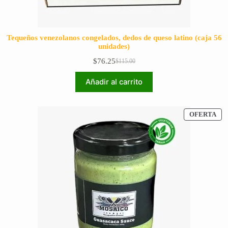
Tequeños venezolanos congelados, dedos de queso latino (caja 56
unidades)
$
76.25
$
115.00
El
El
precio
precio
Añadir al carrito
original
actual
era:
es:
$115.00.
$76.25.
PR
OFERTA
EN
OF