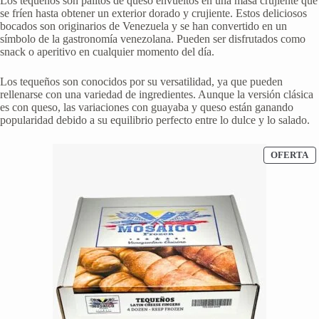
Los tequeños son palitos de queso envueltos en una masa crujiente que
se fríen hasta obtener un exterior dorado y crujiente. Estos deliciosos
bocados son originarios de Venezuela y se han convertido en un
símbolo de la gastronomía venezolana. Pueden ser disfrutados como
snack o aperitivo en cualquier momento del día.
Los tequeños son conocidos por su versatilidad, ya que pueden
rellenarse con una variedad de ingredientes. Aunque la versión clásica
es con queso, las variaciones con guayaba y queso están ganando
popularidad debido a su equilibrio perfecto entre lo dulce y lo salado.
P
OFERTA
E
O