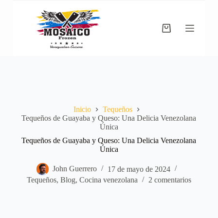
Saltar
al
contenido
Carro
de
compra
Inicio
Tequeños
Tequeños de Guayaba y Queso: Una Delicia Venezolana
Única
Tequeños de Guayaba y Queso: Una Delicia Venezolana
Única
John Guerrero
17 de mayo de 2024
Tequeños
,
Blog
,
Cocina venezolana
2 comentarios