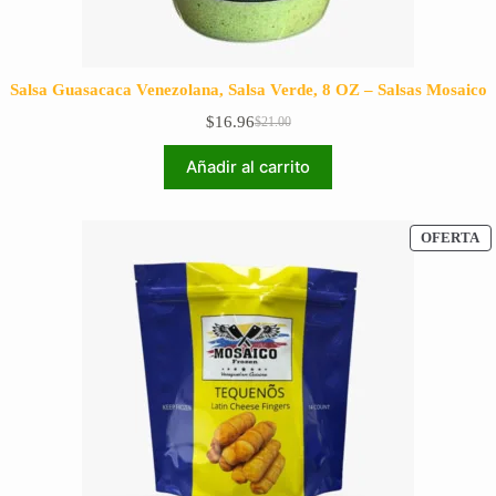
Salsa Guasacaca Venezolana, Salsa Verde, 8 OZ – Salsas Mosaico
$
16.96
$
21.00
El
El
precio
precio
Añadir al carrito
original
actual
era:
es:
$21.00.
$16.96.
P
OFERTA
E
O