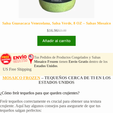
Salsa Guasacaca Venezolana, Salsa Verde, 8 OZ – Salsas Mosaico
$
16.96
$
21.00
El
El
precio
precio
Añadir al carrito
original
actual
era:
es:
$21.00.
$16.96.
Tus Pedidos de Productos Congelados y Salsas
Mosaico Frozen
tienen
Envío Gratis
dentro de los
Estados Unidos
.
US Free Shipping
MOSAICO FROZEN
– TEQUEÑOS CERCA DE TI EN LOS
ESTADOS UNIDOS
¿Cómo freír tequeños para que queden crujientes?
Freír tequeños correctamente es crucial para obtener una textura
crujiente. Aquí hay algunos consejos para asegurarte de que tus
tequeños salgan perfectos: