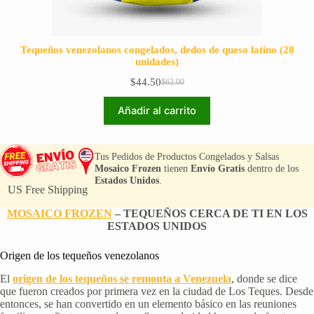
Tequeños venezolanos congelados, dedos de queso latino (28
unidades)
$
44.50
$
62.00
El
El
precio
precio
Añadir al carrito
original
actual
era:
es:
$62.00.
$44.50.
Tus Pedidos de Productos Congelados y Salsas
Mosaico Frozen
tienen
Envío Gratis
dentro de los
Estados Unidos
.
US Free Shipping
MOSAICO FROZEN
– TEQUEÑOS CERCA DE TI EN LOS
ESTADOS UNIDOS
Origen de los tequeños venezolanos
El
origen de los tequeños se remonta a Venezuela
, donde se dice
que fueron creados por primera vez en la ciudad de Los Teques. Desde
entonces, se han convertido en un elemento básico en las reuniones