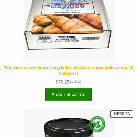
Tequeños venezolanos congelados, dedos de queso latino (caja 56
unidades)
$
76.25
$
115.00
El
El
precio
precio
Añadir al carrito
original
actual
era:
es:
$115.00.
$76.25.
PR
OFERTA
EN
OF