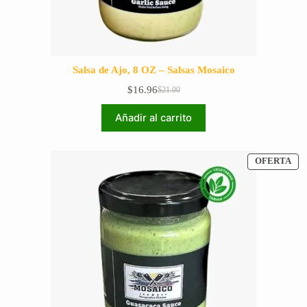
Salsa de Ajo, 8 OZ – Salsas Mosaico
$
16.96
$
21.00
El
El
precio
precio
Añadir al carrito
original
actual
era:
es:
$21.00.
$16.96.
PR
OFERTA
EN
OF