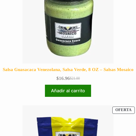
Salsa Guasacaca Venezolana, Salsa Verde, 8 OZ – Salsas Mosaico
$
16.96
$
21.00
El
El
precio
precio
Añadir al carrito
original
actual
era:
es:
$21.00.
$16.96.
P
OFERTA
E
O