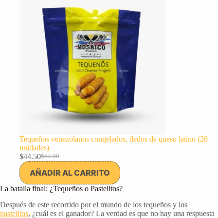
oferta
Tequeños venezolanos congelados, dedos de queso latino (28
unidades)
$
44.50
$
62.00
El
El
precio
precio
AÑADIR AL CARRITO
original
actual
era:
es:
La batalla final: ¿Tequeños o Pastelitos?
$62.00.
$44.50.
Después de este recorrido por el mundo de los tequeños y los
pastelitos
, ¿cuál es el ganador? La verdad es que no hay una respuesta