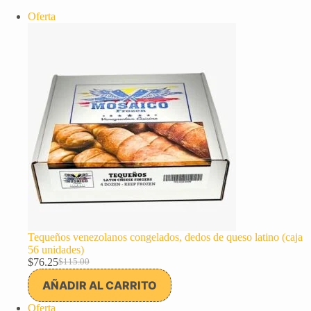
Producto
Oferta
en
oferta
Tequeños venezolanos congelados, dedos de queso latino (caja
56 unidades)
$
76.25
$
115.00
El
El
precio
precio
AÑADIR AL CARRITO
original
actual
era:
es:
Producto
Oferta