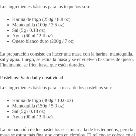
Los ingredientes básicos para los tequeños son:
Harina de trigo (250g / 8.8 oz)
Mantequilla (100g / 3.5 oz)
Sal (5g / 0.18 oz)
Agua (60ml / 2 fl oz)
Queso blanco duro (200g / 7 oz)
La preparación consiste en hacer una masa con la harina, mantequilla,
sal y agua. Luego, se estira la masa y se envuelven bastones de queso.
Finalmente, se fríen hasta que estén dorados.
Pastelitos: Variedad y creatividad
Los ingredientes básicos para la masa de los pastelitos son:
Harina de trigo (300g / 10.6 oz)
Mantequilla (150g / 5.3 oz)
Sal (5g / 0.18 oz)
Agua (90ml / 3 fl oz)
La preparación de los pastelitos es similar a la de los tequeños, pero la
masa se estira más fina y se corta en círculos. El relleno se coloca en el