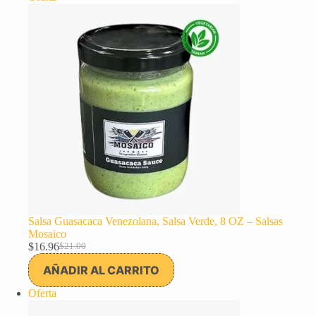
$115.00.
$76.25.
en
oferta
Salsa Guasacaca Venezolana, Salsa Verde, 8 OZ – Salsas
Mosaico
$
16.96
$
21.00
El
El
precio
precio
AÑADIR AL CARRITO
original
actual
era:
es:
Producto
Oferta
$21.00.
$16.96.
en