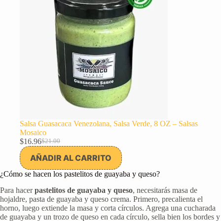
Salsa Guasacaca Venezolana, Salsa Verde, 8 OZ – Salsas
Mosaico
$
16.96
$
21.00
El
El
precio
precio
AÑADIR AL CARRITO
original
actual
era:
es:
¿Cómo se hacen los pastelitos de guayaba y queso?
$21.00.
$16.96.
Para hacer
pastelitos de guayaba y queso
, necesitarás masa de
hojaldre, pasta de guayaba y queso crema. Primero, precalienta el
horno, luego extiende la masa y corta círculos. Agrega una cucharada
de guayaba y un trozo de queso en cada círculo, sella bien los bordes y