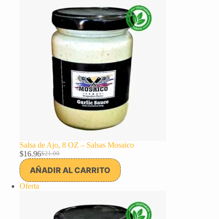
oferta
Salsa de Ajo, 8 OZ – Salsas Mosaico
$
16.96
$
21.00
El
El
precio
precio
AÑADIR AL CARRITO
original
actual
era:
es:
Producto
Oferta
$21.00.
$16.96.
en
oferta