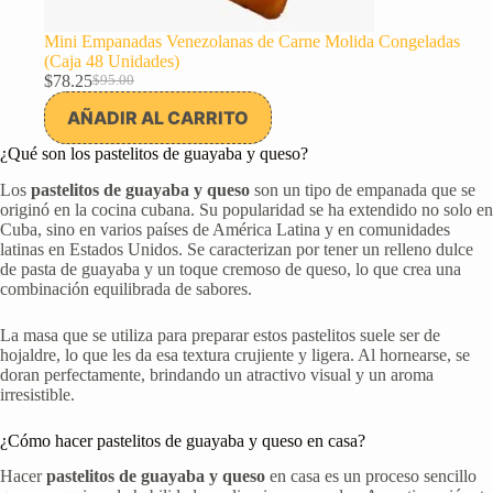
Mini Empanadas Venezolanas de Carne Molida Congeladas
(Caja 48 Unidades)
$
78.25
$
95.00
El
El
precio
precio
AÑADIR AL CARRITO
original
actual
era:
es:
¿Qué son los pastelitos de guayaba y queso?
$95.00.
$78.25.
Los
pastelitos de guayaba y queso
son un tipo de empanada que se
originó en la cocina cubana. Su popularidad se ha extendido no solo en
Cuba, sino en varios países de América Latina y en comunidades
latinas en Estados Unidos. Se caracterizan por tener un relleno dulce
de pasta de guayaba y un toque cremoso de queso, lo que crea una
combinación equilibrada de sabores.
La masa que se utiliza para preparar estos pastelitos suele ser de
hojaldre, lo que les da esa textura crujiente y ligera. Al hornearse, se
doran perfectamente, brindando un atractivo visual y un aroma
irresistible.
¿Cómo hacer pastelitos de guayaba y queso en casa?
Hacer
pastelitos de guayaba y queso
en casa es un proceso sencillo