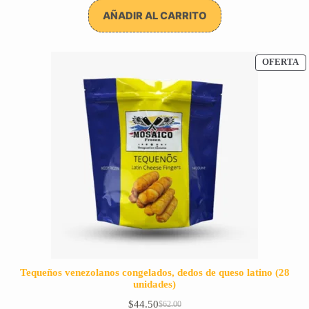
precio
precio
original
actual
AÑADIR AL CARRITO
era:
es:
$21.00.
$16.96.
P
OFERTA
E
O
Tequeños venezolanos congelados, dedos de queso latino (28
unidades)
$
44.50
$
62.00