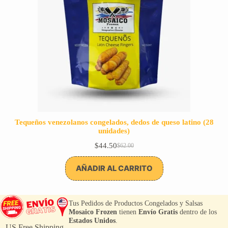
Tequeños venezolanos congelados, dedos de queso latino (28
unidades)
$
44.50
$
62.00
El
El
precio
precio
original
actual
AÑADIR AL CARRITO
era:
es:
$62.00.
$44.50.
Tus Pedidos de Productos Congelados y Salsas
Mosaico Frozen
tienen
Envío Gratis
dentro de los
Estados Unidos
.
US Free Shipping