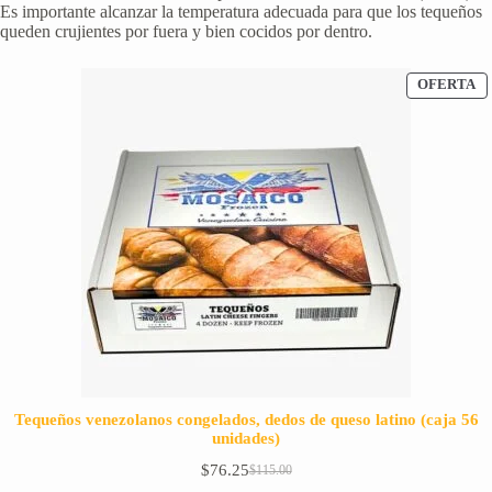
Es importante alcanzar la temperatura adecuada para que los tequeños
queden crujientes por fuera y bien cocidos por dentro.
P
OFERTA
E
O
Tequeños venezolanos congelados, dedos de queso latino (caja 56
unidades)
$
76.25
$
115.00
El
El