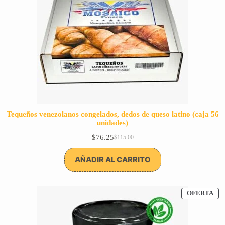
Tequeños venezolanos congelados, dedos de queso latino (caja 56
unidades)
$
76.25
$
115.00
El
El
precio
precio
original
actual
AÑADIR AL CARRITO
era:
es:
$115.00.
$76.25.
PR
OFERTA
EN
OF