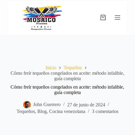
Saltar
al
contenido
Carro
de
compra
Inicio
Tequeños
Cómo freír tequeños congelados en aceite: método infalible,
guía completa
Cómo freír tequeños congelados en aceite: método infalible,
guía completa
John Guerrero
27 de junio de 2024
Tequeños
,
Blog
,
Cocina venezolana
3 comentarios