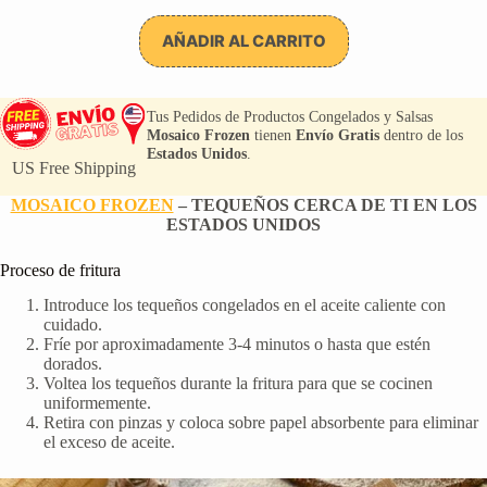
El
El
precio
precio
original
actual
AÑADIR AL CARRITO
era:
es:
$62.00.
$44.50.
Tus Pedidos de Productos Congelados y Salsas
Mosaico Frozen
tienen
Envío Gratis
dentro de los
Estados Unidos
.
US Free Shipping
MOSAICO FROZEN
– TEQUEÑOS CERCA DE TI EN LOS
ESTADOS UNIDOS
Proceso de fritura
Introduce los tequeños congelados en el aceite caliente con
cuidado.
Fríe por aproximadamente 3-4 minutos o hasta que estén
dorados.
Voltea los tequeños durante la fritura para que se cocinen
uniformemente.
Retira con pinzas y coloca sobre papel absorbente para eliminar
el exceso de aceite.