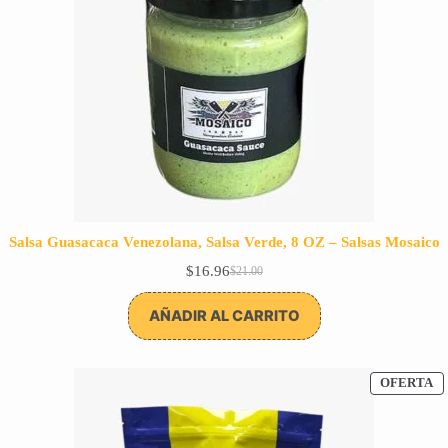
Salsa Guasacaca Venezolana, Salsa Verde, 8 OZ – Salsas Mosaico
$
16.96
$
21.00
El
El
precio
precio
original
actual
AÑADIR AL CARRITO
era:
es:
$21.00.
$16.96.
P
OFERTA
E
O