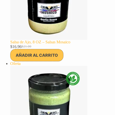
Salsa de Ajo, 8 OZ – Salsas Mosaico
$
16.96
$
21.00
El
El
precio
precio
AÑADIR AL CARRITO
original
actual
era:
es:
Producto
Oferta
$21.00.
$16.96.
en
oferta