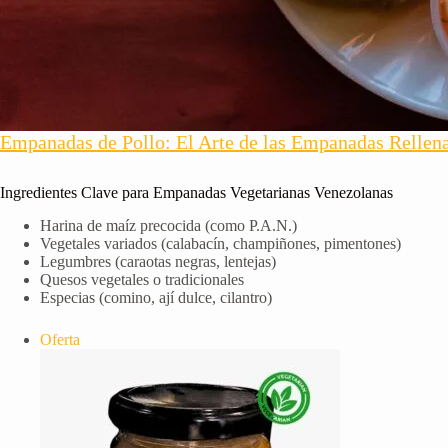
Empanadas de Pollo: El Arte de las Empanadas Rellena
Ingredientes Clave para Empanadas Vegetarianas Venezolanas
Harina de maíz precocida (como P.A.N.)
Vegetales variados (calabacín, champiñones, pimentones)
Legumbres (caraotas negras, lentejas)
Quesos vegetales o tradicionales
Especias (comino, ají dulce, cilantro)
Producto
Oferta
en
oferta