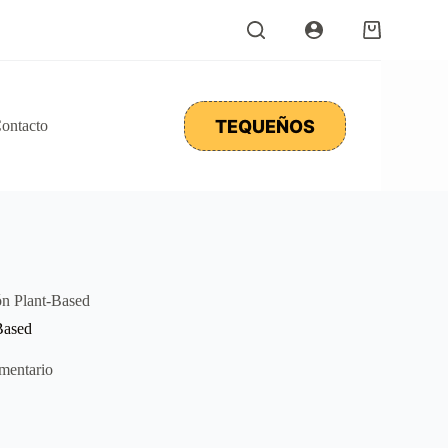
Carro
de
compra
TEQUEÑOS
ontacto
ón Plant-Based
Based
mentario