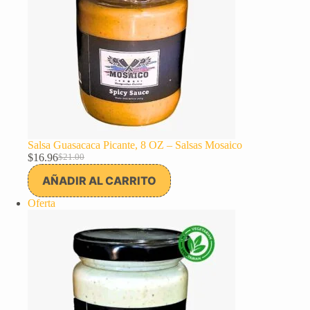
Salsa Guasacaca Picante, 8 OZ – Salsas Mosaico
$
16.96
$
21.00
El
El
precio
precio
AÑADIR AL CARRITO
original
actual
era:
es:
Producto
Oferta
$21.00.
$16.96.
en
oferta