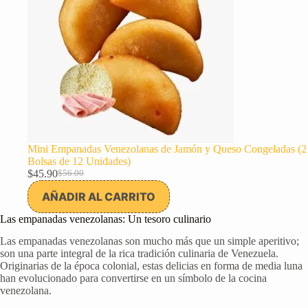
Mini Empanadas Venezolanas de Jamón y Queso Congeladas (2
Bolsas de 12 Unidades)
$
45.90
$
56.00
El
El
precio
precio
AÑADIR AL CARRITO
original
actual
era:
es:
Las empanadas venezolanas: Un tesoro culinario
$56.00.
$45.90.
Las empanadas venezolanas son mucho más que un simple aperitivo;
son una parte integral de la rica tradición culinaria de Venezuela.
Originarias de la época colonial, estas delicias en forma de media luna
han evolucionado para convertirse en un símbolo de la cocina
venezolana.