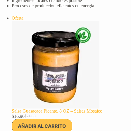
Ingredientes locales cuando es posible
Procesos de producción eficientes en energía
Producto
Oferta
en
oferta
Salsa Guasacaca Picante, 8 OZ – Salsas Mosaico
$
16.96
$
21.00
El
El
precio
precio
AÑADIR AL CARRITO
original
actual