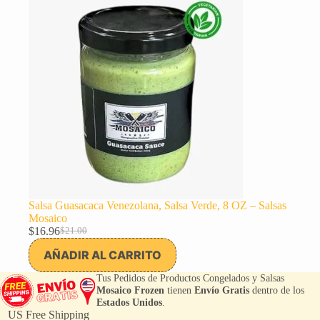
oferta
Salsa Guasacaca Venezolana, Salsa Verde, 8 OZ – Salsas
Mosaico
$
16.96
$
21.00
El
El
precio
precio
AÑADIR AL CARRITO
original
actual
era:
es:
Tus Pedidos de Productos Congelados y Salsas
$21.00.
$16.96.
Mosaico Frozen
tienen
Envío Gratis
dentro de los
Estados Unidos
.
US Free Shipping