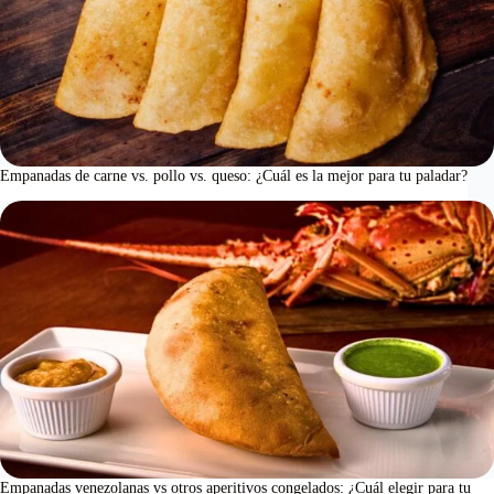
Empanadas de carne vs. pollo vs. queso: ¿Cuál es la mejor para tu paladar?
Empanadas venezolanas vs otros aperitivos congelados: ¿Cuál elegir para tu