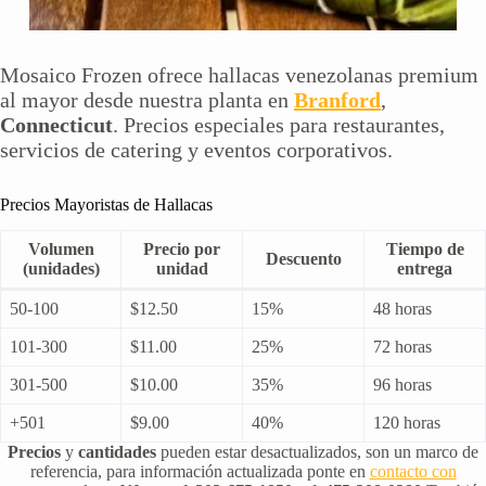
Mosaico Frozen ofrece hallacas venezolanas premium
al mayor desde nuestra planta en
Branford
,
Connecticut
. Precios especiales para restaurantes,
servicios de catering y eventos corporativos.
Precios Mayoristas de Hallacas
Volumen
Precio por
Tiempo de
Descuento
(unidades)
unidad
entrega
50-100
$12.50
15%
48 horas
101-300
$11.00
25%
72 horas
301-500
$10.00
35%
96 horas
+501
$9.00
40%
120 horas
Precios
y
cantidades
pueden estar desactualizados, son un marco de
referencia, para información actualizada ponte en
contacto con